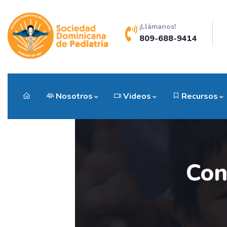
¡Llámanos!
809-688-9414
Nosotros
Videos
Recursos
Con