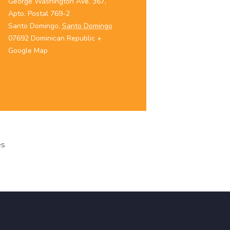
George Washington Ave. 367,
Apto. Postal 769-2
Santo Domingo
,
Santo Domingo
07692
Dominican Republic
+
Google Map
es