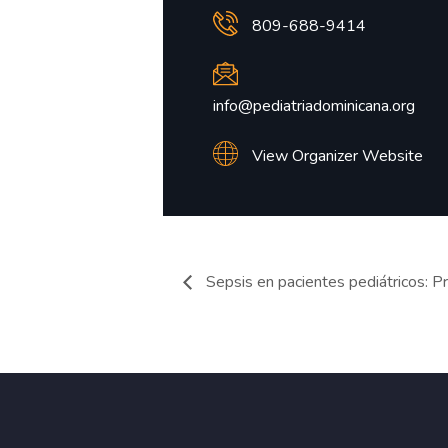
809-688-9414
info@pediatriadominicana.org
View Organizer Website
Sepsis en pacientes pediátricos: P