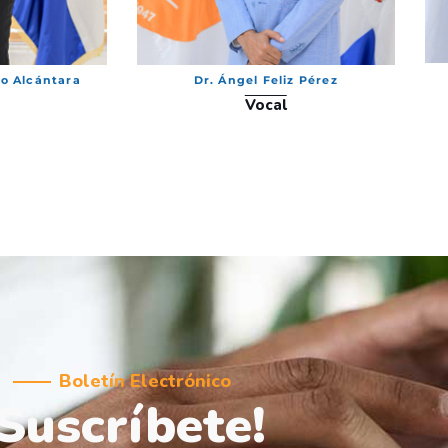
no Alcántara
Dr. Ángel Feliz Pérez
Vocal
Boletín Electrónico
¡Suscríbete!