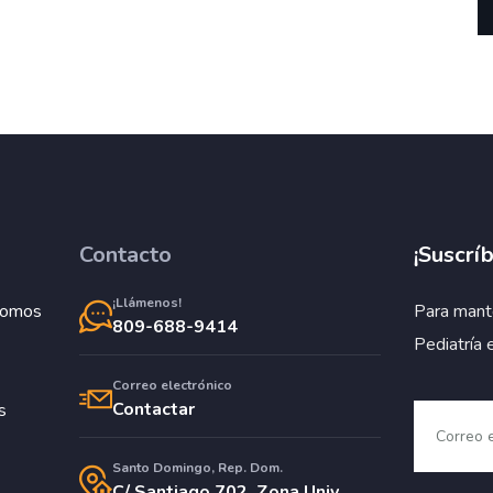
Contacto
¡Suscríb
¡Llámenos!
Somos
Para mant
809-688-9414
Pediatría 
Correo electrónico
Contactar
s
Santo Domingo, Rep. Dom.
C/ Santiago 702, Zona Univ.