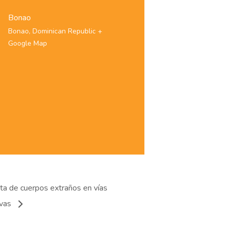
Bonao
Bonao
,
Dominican Republic
+
Google Map
ta de cuerpos extraños en vías
ivas