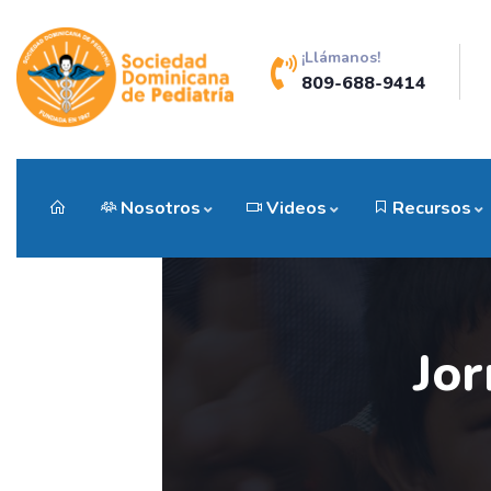
¡Llámanos!
809-688-9414
Nosotros
Videos
Recursos
Jor