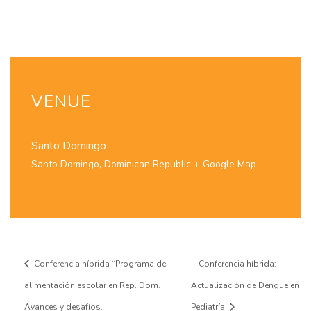
VENUE
Santo Domingo
Santo Domingo
,
Dominican Republic
+ Google Map
Conferencia híbrida “Programa de
Conferencia híbrida:
alimentación escolar en Rep. Dom.
Actualización de Dengue en
Avances y desafíos.
Pediatría