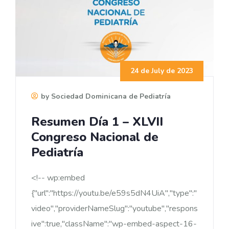
24 de July de 2023
by Sociedad Dominicana de Pediatría
Resumen Día 1 – XLVII
Congreso Nacional de
Pediatría
<!-- wp:embed
{"url":"https://youtu.be/e59s5dN4UiA","type":"
video","providerNameSlug":"youtube","respons
ive":true,"className":"wp-embed-aspect-16-