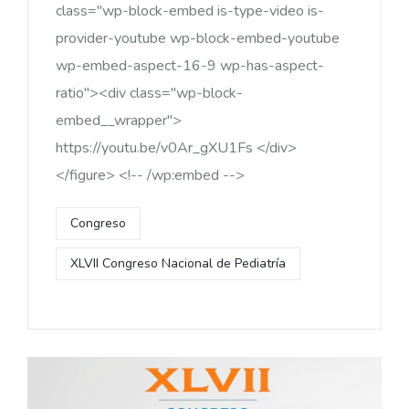
class="wp-block-embed is-type-video is-
provider-youtube wp-block-embed-youtube
wp-embed-aspect-16-9 wp-has-aspect-
ratio"><div class="wp-block-
embed__wrapper">
https://youtu.be/v0Ar_gXU1Fs </div>
</figure> <!-- /wp:embed -->
Congreso
XLVII Congreso Nacional de Pediatría