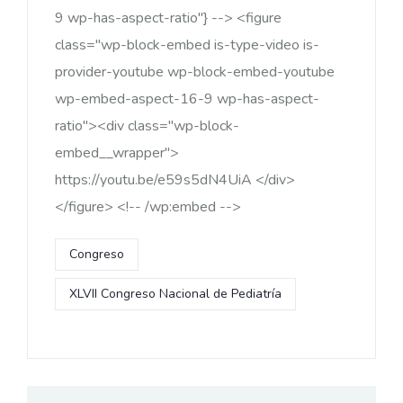
9 wp-has-aspect-ratio"} --> <figure
class="wp-block-embed is-type-video is-
provider-youtube wp-block-embed-youtube
wp-embed-aspect-16-9 wp-has-aspect-
ratio"><div class="wp-block-
embed__wrapper">
https://youtu.be/e59s5dN4UiA </div>
</figure> <!-- /wp:embed -->
Congreso
XLVII Congreso Nacional de Pediatría