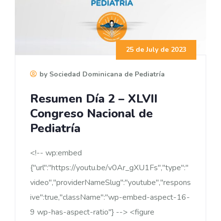
25 de July de 2023
by Sociedad Dominicana de Pediatría
Resumen Día 2 – XLVII
Congreso Nacional de
Pediatría
<!-- wp:embed
{"url":"https://youtu.be/v0Ar_gXU1Fs","type":"
video","providerNameSlug":"youtube","respons
ive":true,"className":"wp-embed-aspect-16-
9 wp-has-aspect-ratio"} --> <figure