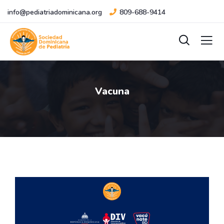
info@pediatriadominicana.org
809-688-9414
Vacuna