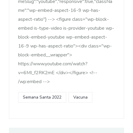
meSlug":"youtube","responsive":true,"classNa
me":"wp-embed-aspect-16-9 wp-has-
aspect-ratio"} --> <figure class="wp-block-
embed is-type-video is-provider-youtube wp-
block-embed-youtube wp-embed-aspect-
16-9 wp-has-aspect-ratio"><div class="wp-
block-embed__wrapper">
https://www.youtube.com/watch?
v=6MI_f2RK2mE </div></figure> <!--
/wp:embed -->
Semana Santa 2022
Vacuna