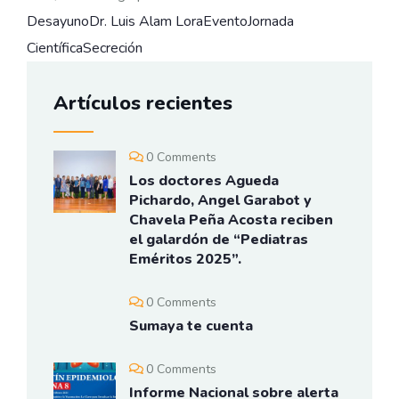
Desayuno
Dr. Luis Alam Lora
Evento
Jornada
Científica
Secreción
Artículos recientes
0 Comments
Los doctores Agueda
Pichardo, Angel Garabot y
Chavela Peña Acosta reciben
el galardón de “Pediatras
Eméritos 2025”.
0 Comments
Sumaya te cuenta
0 Comments
Informe Nacional sobre alerta