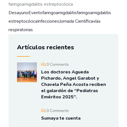
faringoamigdalitis estreptocócica
Desayuno
Evento
faringoamigdalitis
faringoamigdalitis
estreptocócica
Infecciones
Jornada Científica
vías
respiratorias
Artículos recientes
0 Comments
Los doctores Agueda
Pichardo, Angel Garabot y
Chavela Peña Acosta reciben
el galardón de “Pediatras
Eméritos 2025”.
0 Comments
Sumaya te cuenta