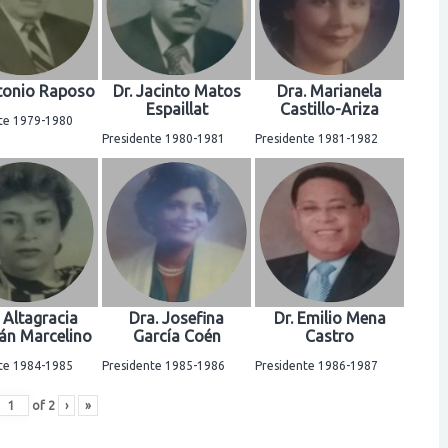
ntonio Raposo
Dr. Jacinto Matos
Dra. Marianela
Espaillat
Castillo-Ariza
te 1979-1980
Presidente 1980-1981
Presidente 1981-1982
 Altagracia
Dra. Josefina
Dr. Emilio Mena
n Marcelino
García Coén
Castro
te 1984-1985
Presidente 1985-1986
Presidente 1986-1987
of
2
›
»