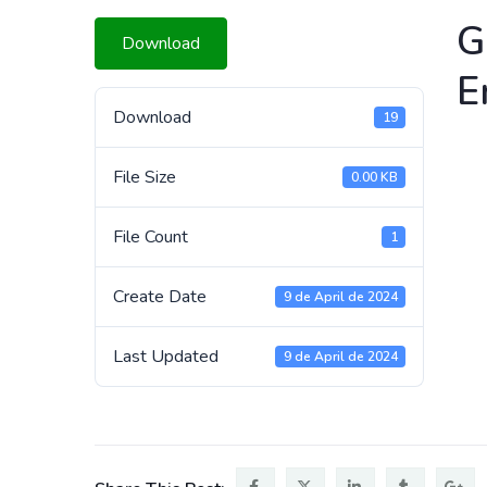
G
Download
E
Download
19
File Size
0.00 KB
File Count
1
Create Date
9 de April de 2024
Last Updated
9 de April de 2024