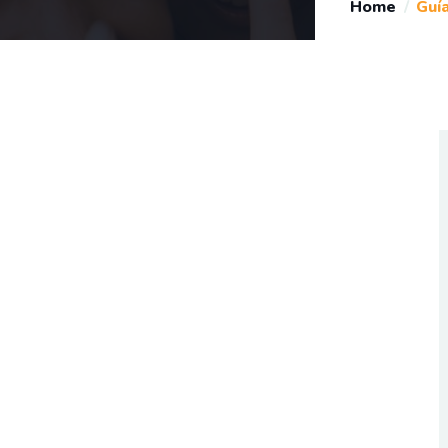
Home
Guí